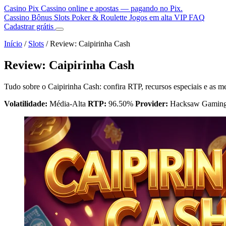
Casino Pix
Cassino online e apostas — pagando no Pix.
Cassino
Bônus
Slots
Poker & Roulette
Jogos em alta
VIP
FAQ
Cadastrar grátis
Início
/
Slots
/
Review: Caipirinha Cash
Review: Caipirinha Cash
Tudo sobre o Caipirinha Cash: confira RTP, recursos especiais e as me
Volatilidade:
Média-Alta
RTP:
96.50%
Provider:
Hacksaw Gamin