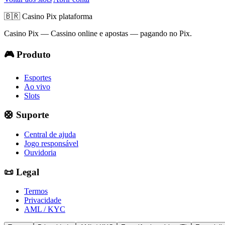
🇧🇷 Casino Pix plataforma
Casino Pix — Cassino online e apostas — pagando no Pix.
🎮
Produto
Esportes
Ao vivo
Slots
🛟
Suporte
Central de ajuda
Jogo responsável
Ouvidoria
📜
Legal
Termos
Privacidade
AML / KYC