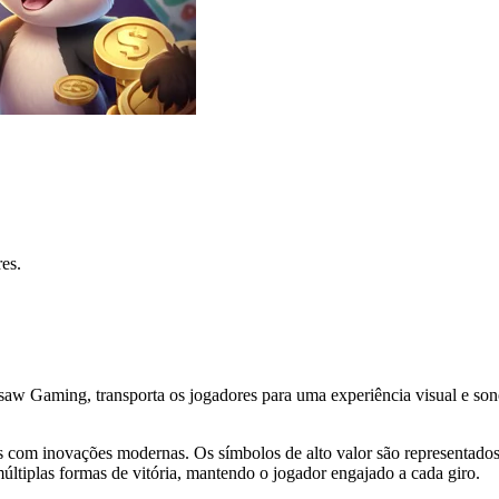
es.
aw Gaming, transporta os jogadores para uma experiência visual e so
 com inovações modernas. Os símbolos de alto valor são representados
múltiplas formas de vitória, mantendo o jogador engajado a cada giro.